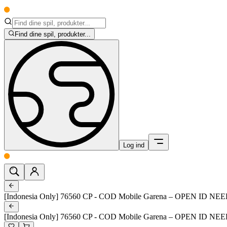
Find dine spil, produkter...
Log ind
[Indonesia Only] 76560 CP - COD Mobile Garena – OPEN ID N
[Indonesia Only] 76560 CP - COD Mobile Garena – OPEN ID N