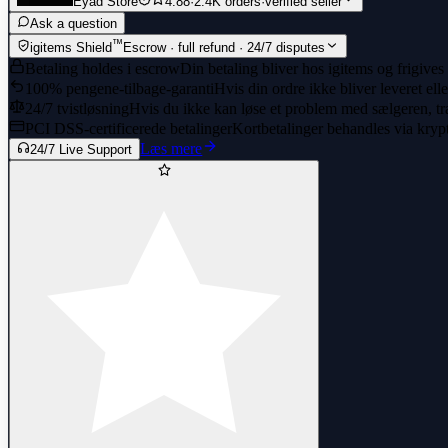
Eyad Store
4.88
·
2.4K orders
·
verified seller
Ask a question
™
igitems Shield
Escrow · full refund · 24/7 disputes
Betaling holdes i escrow
Din betaling bliver hos igitems og frigives
100% pengene-tilbage-garanti
Hvis din ordre ikke bliver leveret ell
24/7 tvistløsning
Hvis du ikke kan løse et problem med sælgeren, træ
PCI DSS-certificerede betalinger
Kortbetalinger behandles via kryp
Læs mere
24/7 Live Support