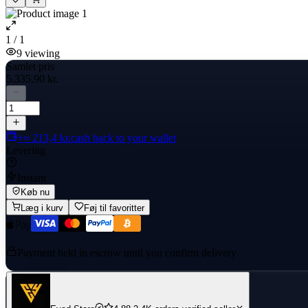
1 / 1
9
viewing
Samlet pris
5.335,90 kr.
+≈ 213,4 kr.
cash back to your wallet
Levering
Instant
Køb nu
Læg i kurv
Føj til favoritter
Payment held in escrow until you confirm delivery