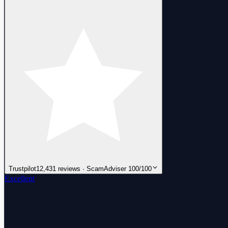
Trustpilot
12,431 reviews · ScamAdviser 100/100
Excellent