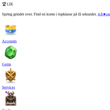
🏆12K
Spring grindet over. Find en konto i topklasse på få sekunder.
4.8
★
on
Accounts
Gems
Services