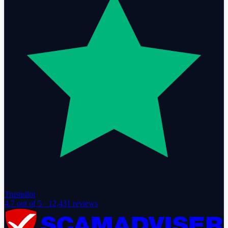
Trustpilot
4.7
out of 5 ·
12,431
reviews