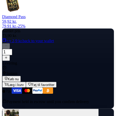
Diamond Pass
59,92 kr.
79,91 kr.
-
25
%
Samlet pris
73,90 kr.
+≈ 2,9 kr.
back to your wallet
Levering
Instant
Køb nu
Læg i kurv
Føj til favoritter
Payment held in escrow until you confirm delivery