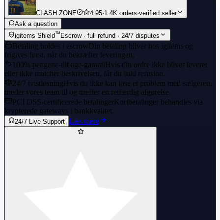
CLASH ZONE
4.95
·
1.4K orders
·
verified seller
Ask a question
™
igitems Shield
Escrow · full refund · 24/7 disputes
Betaling holdes i escrow
Din betaling bliver hos igitems og
frigives først, når du bekræfter leveringen.
100% pengene-tilbage-garanti
Hvis din ordre ikke bliver leveret
eller ikke matcher beskrivelsen, får du fuld refusion.
24/7 tvistløsning
Hvis du ikke kan løse et problem med sælgeren,
træder vores team til og træffer en retfærdig afgørelse.
PCI DSS-certificerede betalinger
Kortbetalinger behandles via
krypterede gateways i bankkvalitet.
Læs mere
24/7 Live Support