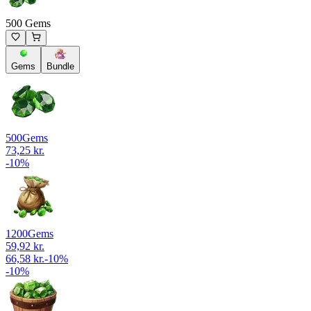
500 Gems
Gems
Bundle
500
Gems
73,25 kr.
-
10
%
1200
Gems
59,92 kr.
66,58 kr.
-
10
%
-
10
%