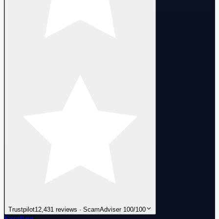
Trustpilot
12,431 reviews · ScamAdviser 100/100
Excellent