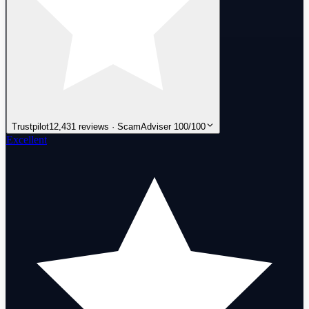
Trustpilot
12,431 reviews · ScamAdviser 100/100
Excellent