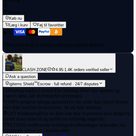
Instant
Køb nu
Læg i kurv
Føj til favoritter
Payment held in escrow until you confirm delivery
CLASH ZONE
4.95
·
1.4K orders
·
verified seller
Ask a question
™
igitems Shield
Escrow · full refund · 24/7 disputes
Betaling holdes i escrow
Din betaling bliver hos igitems og
frigives først, når du bekræfter leveringen.
100% pengene-tilbage-garanti
Hvis din ordre ikke bliver leveret
eller ikke matcher beskrivelsen, får du fuld refusion.
24/7 tvistløsning
Hvis du ikke kan løse et problem med sælgeren,
træder vores team til og træffer en retfærdig afgørelse.
PCI DSS-certificerede betalinger
Kortbetalinger behandles via
krypterede gateways i bankkvalitet.