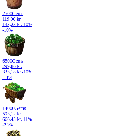
2500
Gems
119,90 kr.
133,23 kr.
-
10
%
-
10
%
6500
Gems
299,86 kr.
333,18 kr.
-
10
%
-
11
%
14000
Gems
593,12 kr.
666,43 kr.
-
11
%
-
25
%