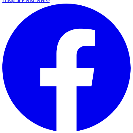
Trustpilot
·
Přečíst recenze