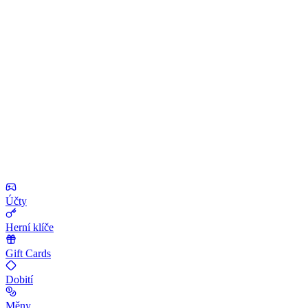
Účty
Herní klíče
Gift Cards
Dobití
Měny