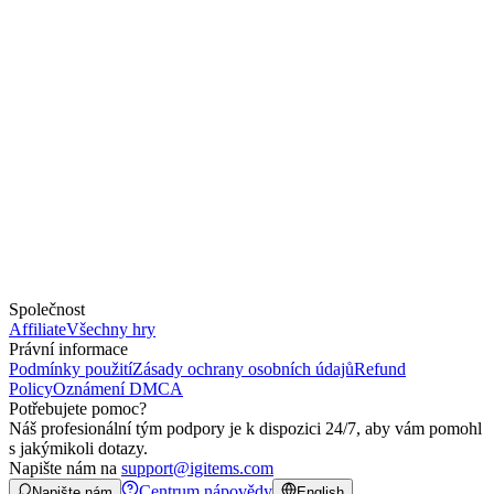
Společnost
Affiliate
Všechny hry
Právní informace
Podmínky použití
Zásady ochrany osobních údajů
Refund
Policy
Oznámení DMCA
Potřebujete pomoc?
Náš profesionální tým podpory je k dispozici 24/7, aby vám pomohl
s jakýmikoli dotazy.
Napište nám na
support@igitems.com
Centrum nápovědy
Napište nám
English