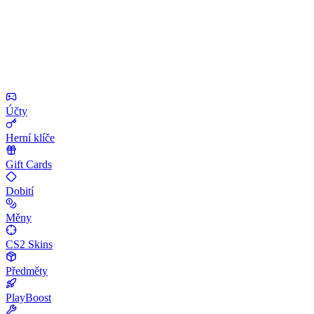
Účty
Herní klíče
Gift Cards
Dobití
Měny
CS2 Skins
Předměty
PlayBoost