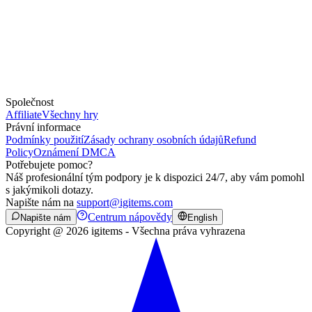
Společnost
Affiliate
Všechny hry
Právní informace
Podmínky použití
Zásady ochrany osobních údajů
Refund
Policy
Oznámení DMCA
Potřebujete pomoc?
Náš profesionální tým podpory je k dispozici 24/7, aby vám pomohl
s jakýmikoli dotazy.
Napište nám na
support@igitems.com
Centrum nápovědy
Napište nám
English
Copyright @ 2026 igitems - Všechna práva vyhrazena