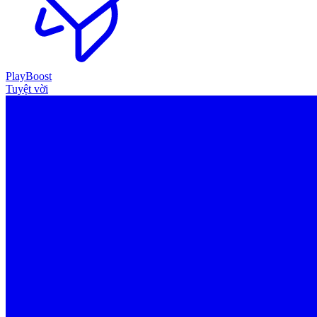
PlayBoost
Tuyệt vời