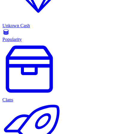
Unkown Cash
Popularity
Clans