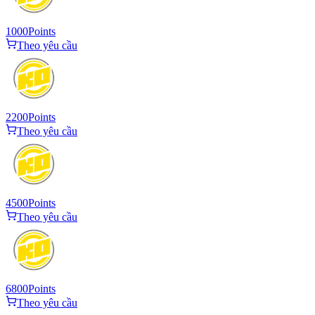
1000
Points
Theo yêu cầu
2200
Points
Theo yêu cầu
4500
Points
Theo yêu cầu
6800
Points
Theo yêu cầu