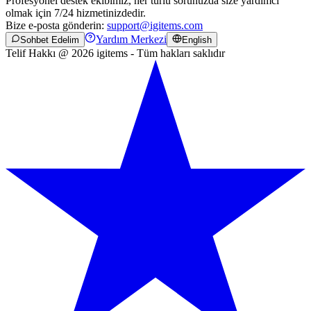
Profesyonel destek ekibimiz, her türlü sorunuzda size yardımcı
olmak için 7/24 hizmetinizdedir.
Bize e-posta gönderin:
support@igitems.com
Yardım Merkezi
Sohbet Edelim
English
Telif Hakkı @ 2026 igitems - Tüm hakları saklıdır