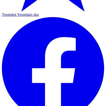
Trustpilot
·
Yorumları oku