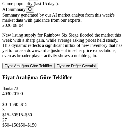
Game popularity (last 15 days).
AI Summary
Summary generated by our AI market analyst from this week's
market data with guidance from our experts.
2026-08-04
New listing supply for Rainbow Six Siege flooded the market this
week with a sharp gain, while average asking prices held steady.
This dynamic reflects a significant influx of new inventory that has
yet to force a downward adjustment in seller price expectations,
even as broader player activity shows a notable gain.
Fiyat Aralığına Göre Teklifler
Fiyat ve Değer Geçmişi
Fiyat Aralığına Göre Teklifler
İlanlar
73
40
30
20
10
0
$0–15
$0–$15
3
$15–50
$15–$50
27
$50–150
$50–$150