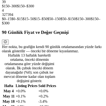
39
$150–300
$150–$300
4
3
27
39
4
$0–15
$0–$15
$15–50
$15–$50
$50–150
$50–$150
$150–300
$150–
$300
90 Günlük Fiyat ve Değer Geçmişi
Her nokta, bu grafiğin kendi 90 günlük ortalamasından yüzde farkı
olarak gösterilir — önceki bir döneme kıyaslanmaz.
Haftalık 13 haftalık hareketli
ortalama, önceki dönemin
ortalamasına göre yüzde değişimi
olarak. İlk çubuk önceki dönem
dayanağıdır (%0); son çubuk ise
mevcut döneme kadar olan toplam
değişimi gösterir.
Hafta
Listing Prices
Sold Prices
May 4
+0.0%
+0.0%
May 11
+0.1%
+0.2%
May 18
+0.1%
-3.4%