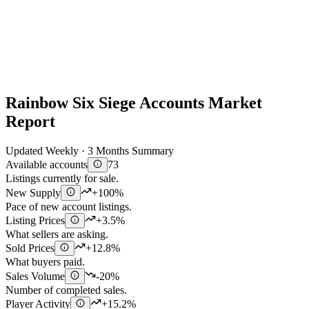
Rainbow Six Siege Accounts Market
Report
Updated Weekly · 3 Months Summary
Available accounts
73
Listings currently for sale.
New Supply
+100%
Pace of new account listings.
Listing Prices
+3.5%
What sellers are asking.
Sold Prices
+12.8%
What buyers paid.
Sales Volume
-20%
Number of completed sales.
Player Activity
+15.2%