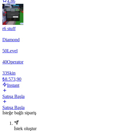
4.86
r6 stuff
Diamond
50
Level
40
Operator
33
Skin
₺8.573,90
Instant
Satışa Başla
Satışa Başla
İsteğe bağlı sipariş
İstek oluştur