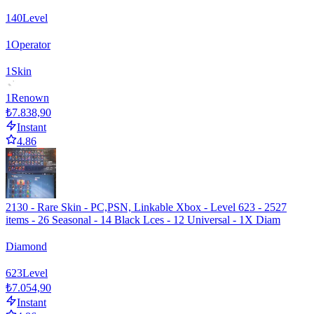
140
Level
1
Operator
1
Skin
1
Renown
₺7.838,90
Instant
4.86
2130 - Rare Skin - PC,PSN, Linkable Xbox - Level 623 - 2527
items - 26 Seasonal - 14 Black Lces - 12 Universal - 1X Diam
Diamond
623
Level
₺7.054,90
Instant