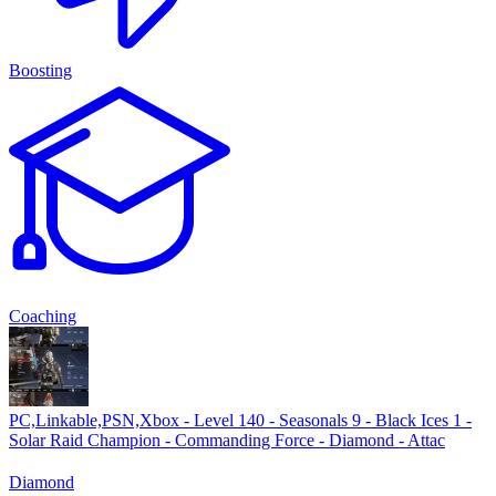
Boosting
Coaching
PC,Linkable,PSN,Xbox - Level 140 - Seasonals 9 - Black Ices 1 -
Solar Raid Champion - Commanding Force - Diamond - Attac
Diamond