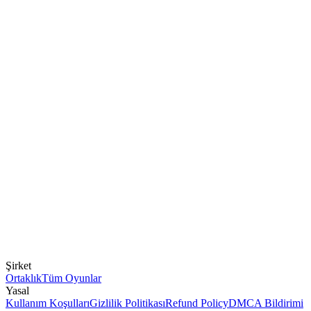
Şirket
Ortaklık
Tüm Oyunlar
Yasal
Kullanım Koşulları
Gizlilik Politikası
Refund Policy
DMCA Bildirimi