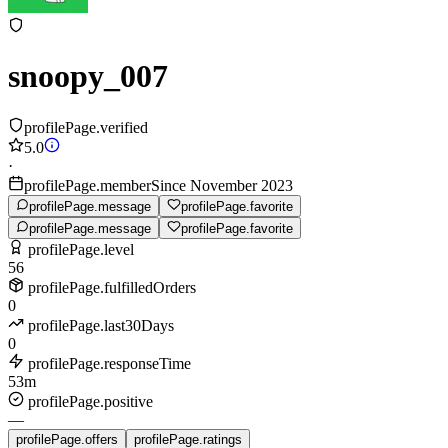
snoopy_007
profilePage.verified
5.0
·
profilePage.memberSince November 2023
profilePage.message
profilePage.favorite
profilePage.message
profilePage.favorite
profilePage.level
56
profilePage.fulfilledOrders
0
profilePage.last30Days
0
profilePage.responseTime
53m
profilePage.positive
—
profilePage.offers
profilePage.ratings