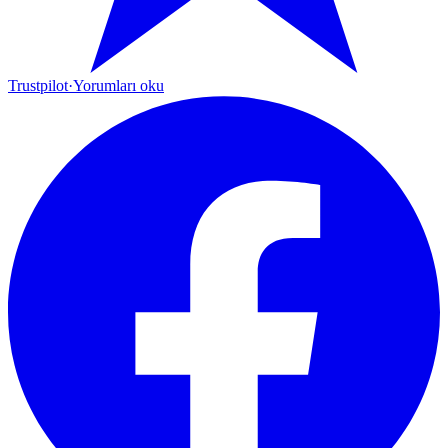
Trustpilot
·
Yorumları oku