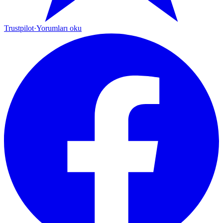
Trustpilot
·
Yorumları oku