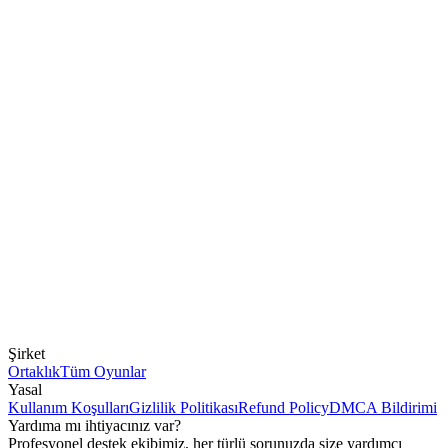
Şirket
Ortaklık
Tüm Oyunlar
Yasal
Kullanım Koşulları
Gizlilik Politikası
Refund Policy
DMCA Bildirimi
Yardıma mı ihtiyacınız var?
Profesyonel destek ekibimiz, her türlü sorunuzda size yardımcı