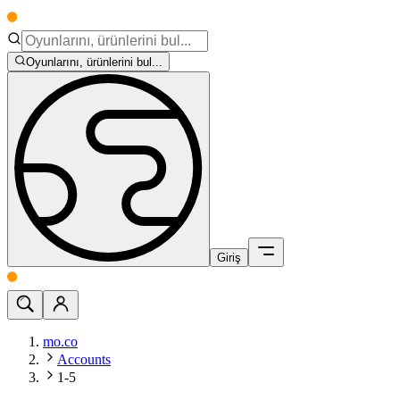
Oyunlarını, ürünlerini bul...
Giriş
mo.co
Accounts
1-5