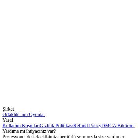
Şirket
Ortaklık
Tüm Oyunlar
Yasal
Kullanım Koşulları
Gizlilik Politikası
Refund Policy
DMCA Bildirimi
Yardıma mı ihtiyacınız var?
Profesyonel destek ekibimiz, her türlü sorunuzda size yardımcı