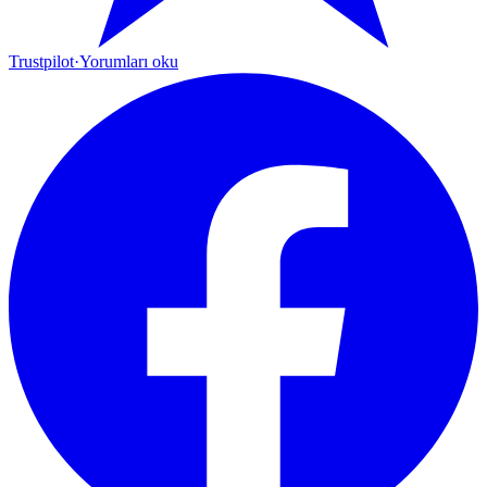
Trustpilot
·
Yorumları oku