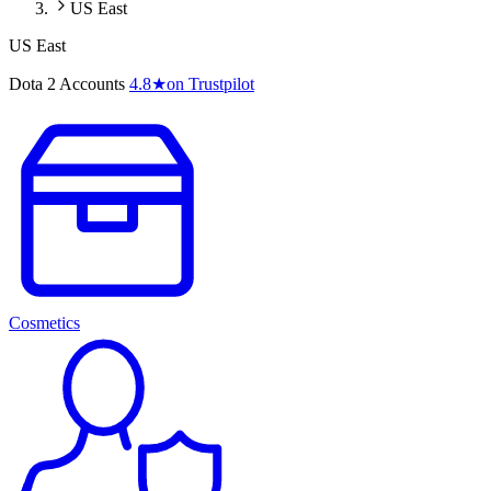
US East
US East
Dota 2 Accounts
4.8
★
on Trustpilot
Cosmetics