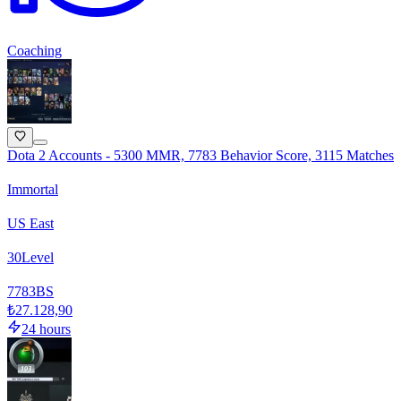
Coaching
Dota 2 Accounts - 5300 MMR, 7783 Behavior Score, 3115 Matches
Immortal
US East
30
Level
7783
BS
₺27.128,90
24 hours