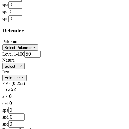
spa
spd
spe
Defender
Pokemon
Select Pokemon
Level 1-100
Nature
Select...
Item
Held Item
EVs (0-252)
hp
atk
def
spa
spd
spe