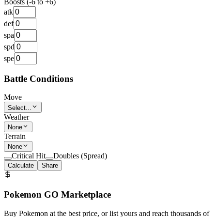
Boosts (-6 to +6)
atk
def
spa
spd
spe
Battle Conditions
Move
Select...
Weather
None
Terrain
None
Critical Hit
Doubles (Spread)
Calculate
Share
Pokemon GO Marketplace
Buy Pokemon at the best price, or list yours and reach thousands of