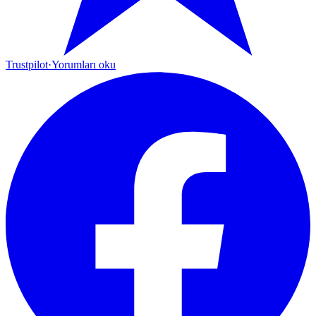
Trustpilot
·
Yorumları oku