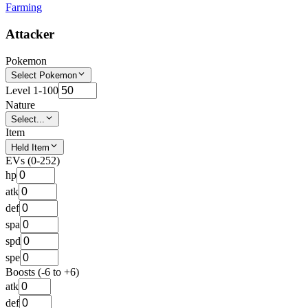
Farming
Attacker
Pokemon
Select Pokemon
Level 1-100
Nature
Select...
Item
Held Item
EVs (0-252)
hp
atk
def
spa
spd
spe
Boosts (-6 to +6)
atk
def