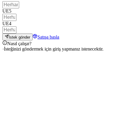
UE5
UE4
Satışa başla
İstek gönder
Nasıl çalışır?
·
İsteğinizi göndermek için giriş yapmanız istenecektir.