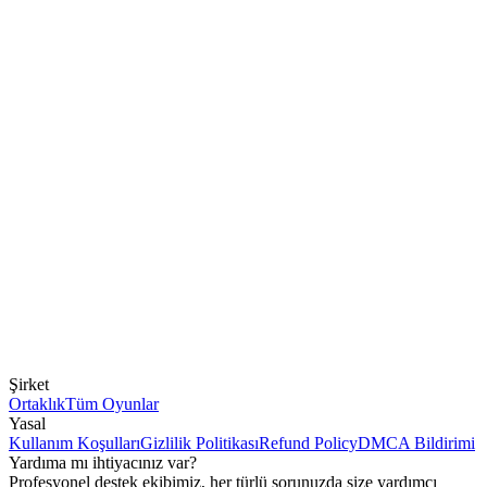
Şirket
Ortaklık
Tüm Oyunlar
Yasal
Kullanım Koşulları
Gizlilik Politikası
Refund Policy
DMCA Bildirimi
Yardıma mı ihtiyacınız var?
Profesyonel destek ekibimiz, her türlü sorunuzda size yardımcı