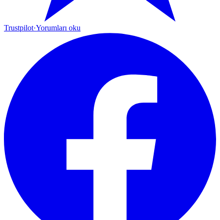
Trustpilot
·
Yorumları oku