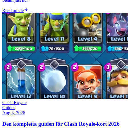
Steam just nu.
Read article
Clash Royale
Guides
Aug 3, 2026
Den kompletta guiden för Clash Royale-kort 2026