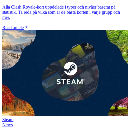
Alla Clash Royale-kort uppdelade i typer och nivåer baserat på
statistik. Ta reda på vilka som är de bästa korten i varje grupp och
mer.
Read article
Steam
News