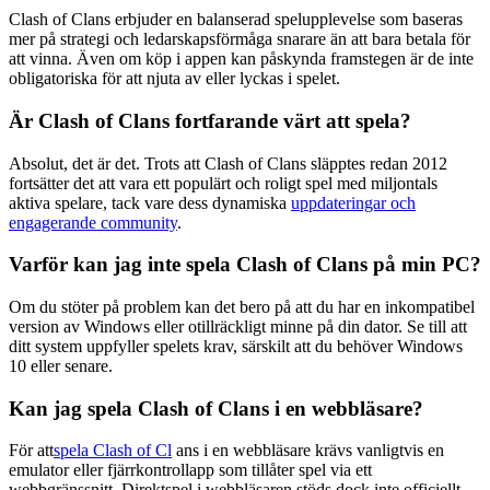
Clash of Clans erbjuder en balanserad spelupplevelse som baseras
mer på strategi och ledarskapsförmåga snarare än att bara betala för
att vinna. Även om köp i appen kan påskynda framstegen är de inte
obligatoriska för att njuta av eller lyckas i spelet.
Är Clash of Clans fortfarande värt att spela?
Absolut, det är det. Trots att Clash of Clans släpptes redan 2012
fortsätter det att vara ett populärt och roligt spel med miljontals
aktiva spelare, tack vare dess dynamiska
uppdateringar och
engagerande community
.
Varför kan jag inte spela Clash of Clans på min PC?
Om du stöter på problem kan det bero på att du har en inkompatibel
version av Windows eller otillräckligt minne på din dator. Se till att
ditt system uppfyller spelets krav, särskilt att du behöver Windows
10 eller senare.
Kan jag spela Clash of Clans i en webbläsare?
För att
spela Clash of Cl
ans i en webbläsare krävs vanligtvis en
emulator eller fjärrkontrollapp som tillåter spel via ett
webbgränssnitt. Direktspel i webbläsaren stöds dock inte officiellt.