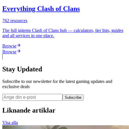
Everything Clash of Clans
762
resources
The full igitems Clash of Clans hub — calculators, tier lists, guides
and all services in one place.
Browse
Browse
Stay Updated
Subscribe to our newsletter for the latest gaming updates and
exclusive deals
Subscribe
Liknande artiklar
Visa alla