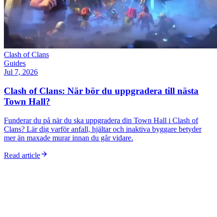
Clash of Clans
Guides
Jul 7, 2026
Clash of Clans: När bör du uppgradera till nästa
Town Hall?
Funderar du på när du ska uppgradera din Town Hall i Clash of
Clans? Lär dig varför anfall, hjältar och inaktiva byggare betyder
mer än maxade murar innan du går vidare.
Read article