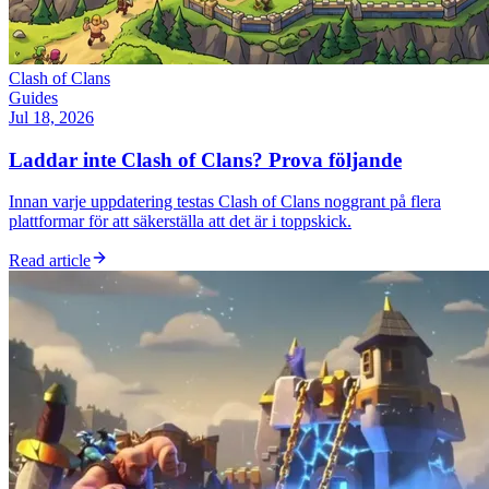
Clash of Clans
Guides
Jul 18, 2026
Laddar inte Clash of Clans? Prova följande
Innan varje uppdatering testas Clash of Clans noggrant på flera
plattformar för att säkerställa att det är i toppskick.
Read article