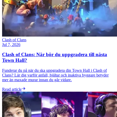
Clash of Clans
Jul 7, 2026
Clash of Clans: När bör du uppgradera till nästa
Town Hall?
Funderar du på när du ska uppgradera din Town Hall i Clash of
Clans? Lär dig varför anfall, hjältar och inaktiva byggare betyder
mer än maxade murar innan du går vidare.
Read article