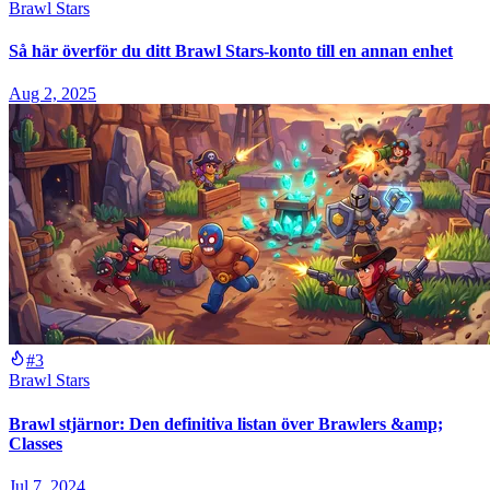
Brawl Stars
Så här överför du ditt Brawl Stars-konto till en annan enhet
Aug 2, 2025
#3
Brawl Stars
Brawl stjärnor: Den definitiva listan över Brawlers &amp;
Classes
Jul 7, 2024