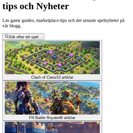
tips och Nyheter
Läs game guides, marketplace-tips och det senaste spelnyheter på
vår blogg.
Sök efter ett spel...
Clash of Clans
53
artiklar
FN Battle Royale
48
artiklar