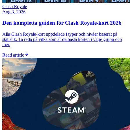
Clash Royale
Aug 3, 2026
Den kompletta guiden för Clash Royale-kort 2026
Alla Clash Royale-kort uppdelade i typer och nivåer baserat på
statistik. Ta reda på vilka som är de bästa korten i varje grupp och
mer.
Read article