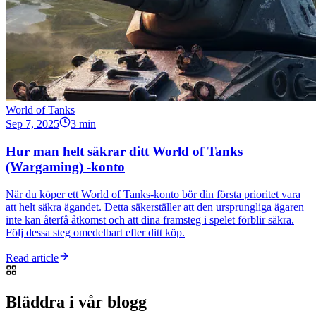
World of Tanks
Sep 7, 2025
3 min
Hur man helt säkrar ditt World of Tanks
(Wargaming) -konto
När du köper ett World of Tanks-konto bör din första prioritet vara
att helt säkra ägandet. Detta säkerställer att den ursprungliga ägaren
inte kan återfå åtkomst och att dina framsteg i spelet förblir säkra.
Följ dessa steg omedelbart efter ditt köp.
Read article
Bläddra i vår blogg