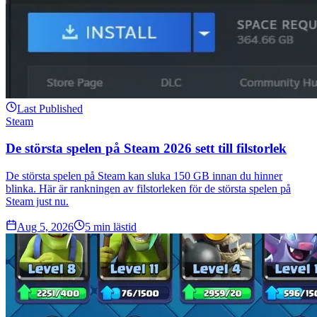
Last Published
Steam
De största spelen på Steam 2026 sett till filstorlek
De största spelen på Steam kan sluka 150 GB innan du hinner
blinka. Här är rankningen av filstorleken för de största spelen på
Steam just nu.
Aug 5, 2026
5
min lästid