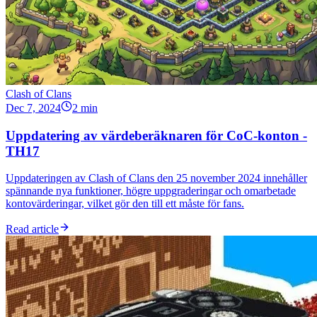
Clash of Clans
Dec 7, 2024
2 min
Uppdatering av värdeberäknaren för CoC-konton -
TH17
Uppdateringen av Clash of Clans den 25 november 2024 innehåller
spännande nya funktioner, högre uppgraderingar och omarbetade
kontovärderingar, vilket gör den till ett måste för fans.
Read article