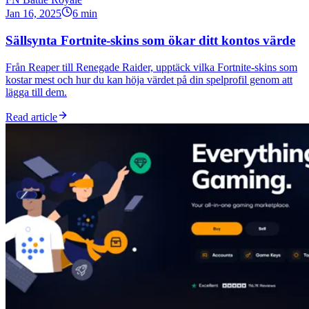
Jan 16, 2025
6 min
Sällsynta Fortnite-skins som ökar ditt kontos värde
Från Reaper till Renegade Raider, upptäck vilka Fortnite-skins som
kostar mest och hur du kan höja värdet på din spelprofil genom att
lägga till dem.
Read article