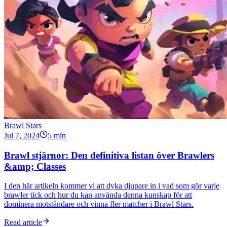
Brawl Stars
Jul 7, 2024
5 min
Brawl stjärnor: Den definitiva listan över Brawlers
&amp; Classes
I den här artikeln kommer vi att dyka djupare in i vad som gör varje
brawler tick och hur du kan använda denna kunskap för att
dominera motståndare och vinna fler matcher i Brawl Stars.
Read article