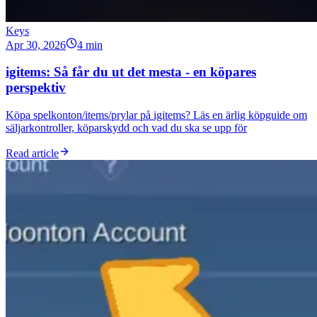
Keys
Apr 30, 2026
4 min
igitems: Så får du ut det mesta - en köpares
perspektiv
Köpa spelkonton/items/prylar på igitems? Läs en ärlig köpguide om
säljarkontroller, köparskydd och vad du ska se upp för
Read article