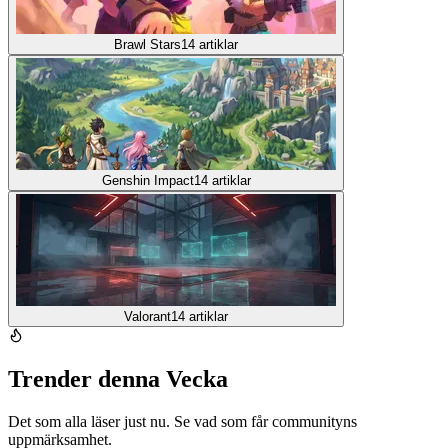
Brawl Stars
14
artiklar
Genshin Impact
14
artiklar
Valorant
14
artiklar
Trender denna Vecka
Det som alla läser just nu. Se vad som får communityns
uppmärksamhet.