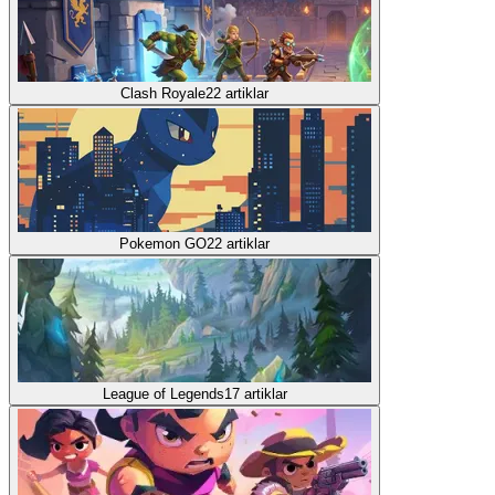
Clash Royale
22
artiklar
Pokemon GO
22
artiklar
League of Legends
17
artiklar