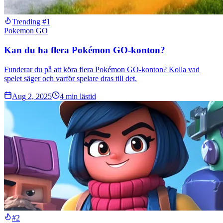
Trending #1
Pokemon GO
Kan du ha flera Pokémon GO-konton?
Funderar du på att köra flera Pokémon GO-konton? Kolla vad
spelet säger och varför spelare dras till det.
Aug 2, 2025
4
min lästid
#2