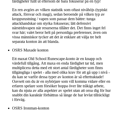
färdigheter fullt ut eftersom de bara fokuserar på en typ!
En ren avgörs av vilken statistik som oftast nivåhöjs (typiskt
attack, försvar och magi), sedan beroende på vilken typ av
kroppsrustning / vapen som passar dem bättre: tunga
attackhandskar om styrka fokuseras; lätt defensivt
närstridsvapen när resurserna tillåter det. Det finns inget fel
svar här; valet beror helt på personliga preferenser, även om
vissa människor tycker att det är enklare att välja tre helt
separata konton än att blanda.
OSRS Maxade konton
Ett maxat Old School Runescape-konto är en knapp och
värdefull tillgång. Att maxa en enda färdighet tar tid, men
multiplicera detta med ett stort antal färdigheter som finns
tillgängliga i spelet - alla med olika krav för att gå upp i nivå -
du kan se varför dessa typer av konton är så eftertraktade!
Oavsett om du är en nybörjare som vill komma vidare eller en
erfaren spelare som försöker hoppa över lite tråkigt arbete,
kan du njuta av alla aspekter av spelet utan att oroa dig för hur
snabbt din karaktär förbättras så länge de har levlat tillräckligt
i förväg.
OSRS Ironman-konton