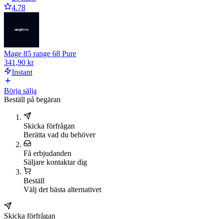
4.78
Mage 85 range 68 Pure
341,90 kr
Instant
Börja sälja
Beställ på begäran
Skicka förfrågan
Berätta vad du behöver
Få erbjudanden
Säljare kontaktar dig
Beställ
Välj det bästa alternativet
Skicka förfrågan