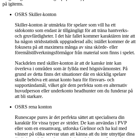
på igitems.
OSRS Skiller-konton
Skiller-konton är utmärkta för spelare som vill ha ett
sidokonto som endast är tillgängligt för att träna hantverks-
och gruvfärdigheter. I det här fallet kommer karaktären inte att
ha någon stridsstatistik uppgraderad alls; istället kommer de att
fokusera på att maximera många av sina skörde- eller
föremålstillverkningsförmågor från material som finns i spelet.
Nackdelen med skiller-konton är att de kanske inte kan
överleva i områden som är fyllda med högnivåmonster. På
grund av detta finns det situationer där en skicklig spelare
skulle behöva ett annat konto bara för försvars- och
supportändamål, vilket gör dem perfekta som en alternativ
huvudperson eller underkonto headhunter om du funderar på
att bli starkare.
OSRS rena konton
Runescape pures är det perfekta sättet att specialisera din
karaktär för vissa typer av strider. De kan användas i PVP
eller som en ensamvarg, utforska Gielinor och ha kul med
vänner på olika servrar utan att känna att du inte utnyttjar dina