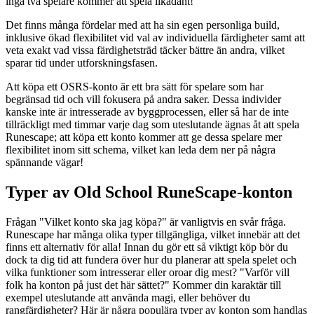
inga två spelare kommer att spela likadant!
Det finns många fördelar med att ha sin egen personliga build,
inklusive ökad flexibilitet vid val av individuella färdigheter samt att
veta exakt vad vissa färdighetsträd täcker bättre än andra, vilket
sparar tid under utforskningsfasen.
Att köpa ett OSRS-konto är ett bra sätt för spelare som har
begränsad tid och vill fokusera på andra saker. Dessa individer
kanske inte är intresserade av byggprocessen, eller så har de inte
tillräckligt med timmar varje dag som uteslutande ägnas åt att spela
Runescape; att köpa ett konto kommer att ge dessa spelare mer
flexibilitet inom sitt schema, vilket kan leda dem ner på några
spännande vägar!
Typer av Old School RuneScape-konton
Frågan "Vilket konto ska jag köpa?" är vanligtvis en svår fråga.
Runescape har många olika typer tillgängliga, vilket innebär att det
finns ett alternativ för alla! Innan du gör ett så viktigt köp bör du
dock ta dig tid att fundera över hur du planerar att spela spelet och
vilka funktioner som intresserar eller oroar dig mest? "Varför vill
folk ha konton på just det här sättet?" Kommer din karaktär till
exempel uteslutande att använda magi, eller behöver du
rangfärdigheter? Här är några populära typer av konton som handlas