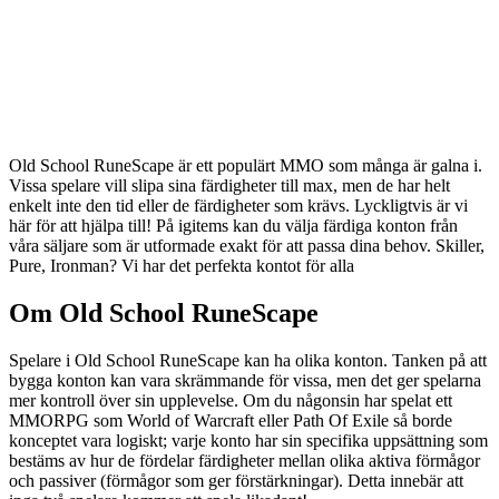
Old School RuneScape är ett populärt MMO som många är galna i.
Vissa spelare vill slipa sina färdigheter till max, men de har helt
enkelt inte den tid eller de färdigheter som krävs. Lyckligtvis är vi
här för att hjälpa till! På igitems kan du välja färdiga konton från
våra säljare som är utformade exakt för att passa dina behov. Skiller,
Pure, Ironman? Vi har det perfekta kontot för alla
Om Old School RuneScape
Spelare i Old School RuneScape kan ha olika konton. Tanken på att
bygga konton kan vara skrämmande för vissa, men det ger spelarna
mer kontroll över sin upplevelse. Om du någonsin har spelat ett
MMORPG som World of Warcraft eller Path Of Exile så borde
konceptet vara logiskt; varje konto har sin specifika uppsättning som
bestäms av hur de fördelar färdigheter mellan olika aktiva förmågor
och passiver (förmågor som ger förstärkningar). Detta innebär att