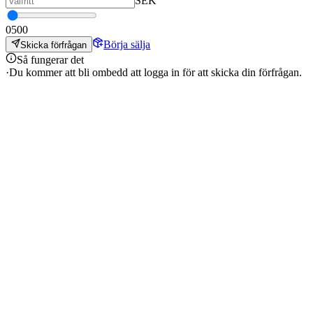
SEK
0
500
Börja sälja
Skicka förfrågan
Så fungerar det
·
Du kommer att bli ombedd att logga in för att skicka din förfrågan.