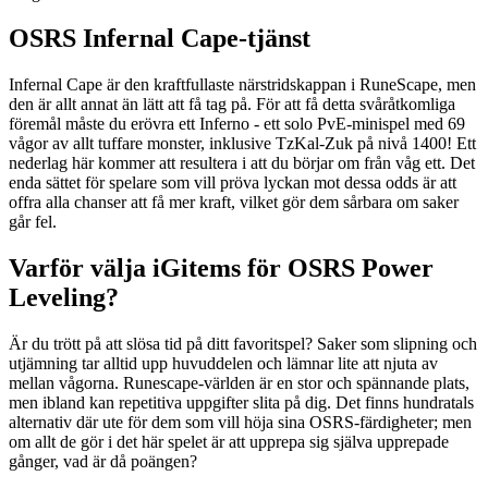
OSRS Infernal Cape-tjänst
Infernal Cape är den kraftfullaste närstridskappan i RuneScape, men
den är allt annat än lätt att få tag på. För att få detta svåråtkomliga
föremål måste du erövra ett Inferno - ett solo PvE-minispel med 69
vågor av allt tuffare monster, inklusive TzKal-Zuk på nivå 1400! Ett
nederlag här kommer att resultera i att du börjar om från våg ett. Det
enda sättet för spelare som vill pröva lyckan mot dessa odds är att
offra alla chanser att få mer kraft, vilket gör dem sårbara om saker
går fel.
Varför välja iGitems för OSRS Power
Leveling?
Är du trött på att slösa tid på ditt favoritspel? Saker som slipning och
utjämning tar alltid upp huvuddelen och lämnar lite att njuta av
mellan vågorna. Runescape-världen är en stor och spännande plats,
men ibland kan repetitiva uppgifter slita på dig. Det finns hundratals
alternativ där ute för dem som vill höja sina OSRS-färdigheter; men
om allt de gör i det här spelet är att upprepa sig själva upprepade
gånger, vad är då poängen?