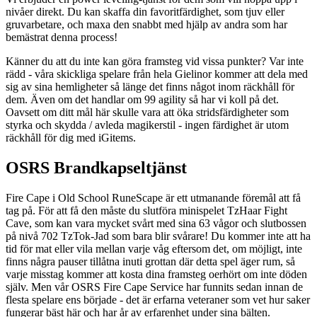
nivåer direkt. Du kan skaffa din favoritfärdighet, som tjuv eller
gruvarbetare, och maxa den snabbt med hjälp av andra som har
bemästrat denna process!
Känner du att du inte kan göra framsteg vid vissa punkter? Var inte
rädd - våra skickliga spelare från hela Gielinor kommer att dela med
sig av sina hemligheter så länge det finns något inom räckhåll för
dem. Även om det handlar om 99 agility så har vi koll på det.
Oavsett om ditt mål här skulle vara att öka stridsfärdigheter som
styrka och skydda / avleda magikerstil - ingen färdighet är utom
räckhåll för dig med iGitems.
OSRS Brandkapseltjänst
Fire Cape i Old School RuneScape är ett utmanande föremål att få
tag på. För att få den måste du slutföra minispelet TzHaar Fight
Cave, som kan vara mycket svårt med sina 63 vågor och slutbossen
på nivå 702 TzTok-Jad som bara blir svårare! Du kommer inte att ha
tid för mat eller vila mellan varje våg eftersom det, om möjligt, inte
finns några pauser tillåtna inuti grottan där detta spel äger rum, så
varje misstag kommer att kosta dina framsteg oerhört om inte döden
själv. Men vår OSRS Fire Cape Service har funnits sedan innan de
flesta spelare ens började - det är erfarna veteraner som vet hur saker
fungerar bäst här och har år av erfarenhet under sina bälten.