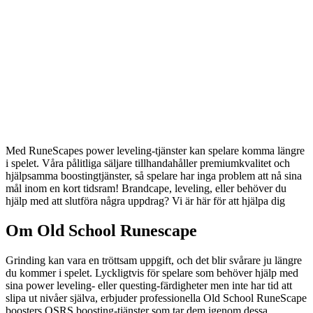
Med RuneScapes power leveling-tjänster kan spelare komma längre
i spelet. Våra pålitliga säljare tillhandahåller premiumkvalitet och
hjälpsamma boostingtjänster, så spelare har inga problem att nå sina
mål inom en kort tidsram! Brandcape, leveling, eller behöver du
hjälp med att slutföra några uppdrag? Vi är här för att hjälpa dig
Om Old School Runescape
Grinding kan vara en tröttsam uppgift, och det blir svårare ju längre
du kommer i spelet. Lyckligtvis för spelare som behöver hjälp med
sina power leveling- eller questing-färdigheter men inte har tid att
slipa ut nivåer själva, erbjuder professionella Old School RuneScape
boosters OSRS boosting-tjänster som tar dem igenom dessa