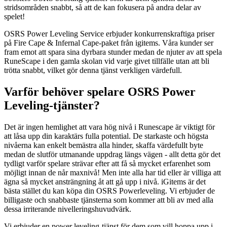
stridsområden snabbt, så att de kan fokusera på andra delar av
spelet!
OSRS Power Leveling Service erbjuder konkurrenskraftiga priser
på Fire Cape & Infernal Cape-paket från igitems. Våra kunder ser
fram emot att spara sina dyrbara stunder medan de njuter av att spela
RuneScape i den gamla skolan vid varje givet tillfälle utan att bli
trötta snabbt, vilket gör denna tjänst verkligen värdefull.
Varför behöver spelare OSRS Power
Leveling-tjänster?
Det är ingen hemlighet att vara hög nivå i Runescape är viktigt för
att låsa upp din karaktärs fulla potential. De starkaste och högsta
nivåerna kan enkelt bemästra alla hinder, skaffa värdefullt byte
medan de slutför utmanande uppdrag längs vägen - allt detta gör det
tydligt varför spelare strävar efter att få så mycket erfarenhet som
möjligt innan de når maxnivå! Men inte alla har tid eller är villiga att
ägna så mycket ansträngning åt att gå upp i nivå. iGitems är det
bästa stället du kan köpa din OSRS Powerleveling. Vi erbjuder de
billigaste och snabbaste tjänsterna som kommer att bli av med alla
dessa irriterande nivelleringshuvudvärk.
Vi erbjuder en power leveling-tjänst för dem som vill hoppa upp i