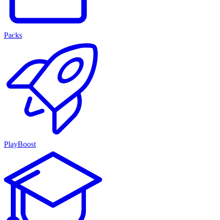
Packs
PlayBoost