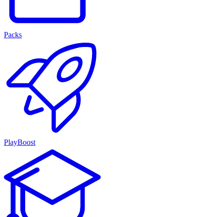
Packs
PlayBoost