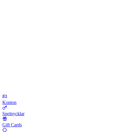
Konton
Spelnycklar
Gift Cards