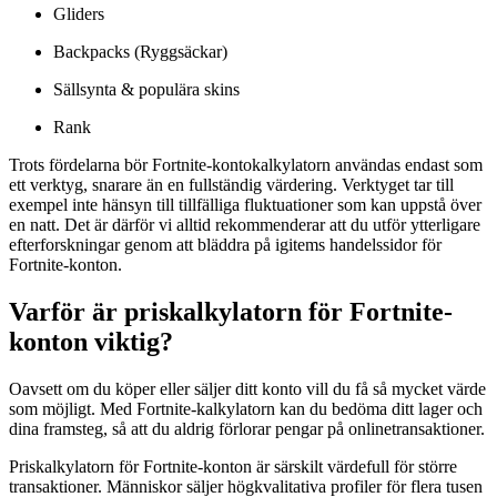
Gliders
Backpacks (Ryggsäckar)
Sällsynta & populära skins
Rank
Trots fördelarna bör Fortnite-kontokalkylatorn användas endast som
ett verktyg, snarare än en fullständig värdering. Verktyget tar till
exempel inte hänsyn till tillfälliga fluktuationer som kan uppstå över
en natt. Det är därför vi alltid rekommenderar att du utför ytterligare
efterforskningar genom att bläddra på igitems handelssidor för
Fortnite-konton.
Varför är priskalkylatorn för Fortnite-
konton viktig?
Oavsett om du köper eller säljer ditt konto vill du få så mycket värde
som möjligt. Med Fortnite-kalkylatorn kan du bedöma ditt lager och
dina framsteg, så att du aldrig förlorar pengar på onlinetransaktioner.
Priskalkylatorn för Fortnite-konton är särskilt värdefull för större
transaktioner. Människor säljer högkvalitativa profiler för flera tusen