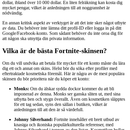
dollar, ibland över 10 000 dollar. En liten felräkning kan kosta dig
mycket pengar, vilket är anledningen till att noggrannhet är
nödvändig.
En annan kritisk aspekt av verktyget är att det inte sker något utbyte
av data. Du behöver inte lämna ditt profil-ID eller logga in på ditt
Google/Facebook-konto. Som sådant behöver du inte oroa dig för
att någon ska utnyttja din privata information.
Vilka är de bästa Fortnite-skinsen?
Om du vill undvika att betala för mycket för ett konto måste du lära
dig ett och annat om skins. Helst bör du söka efter profiler med
eftertraktade kosmetiska föremål. Här är några av de mest populära
skinsen du bör prioritera när du köper ett konto:
Monks:
Om du älskar sydda dockor kommer du att bli
imponerad av denna. Monks ser ganska sliten ut, med sina
utbytta ben och stygn överallt. Även om kosmetiken släpptes
för ett tag sedan, syns den sällan i butiken, vilket är
anledningen till att den är så värdefull.
Johnny Silverhand:
Fortnite innehåller ett brett utbud av
knasiga och ikoniska populärkulturella referenser, med
Johnny Silverhand i toppen av den listan. Kosmetiken hyllar