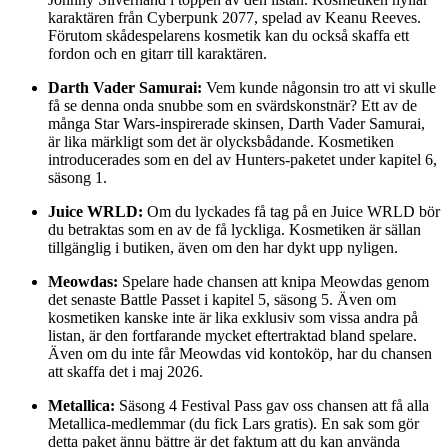
karaktären från Cyberpunk 2077, spelad av Keanu Reeves.
Förutom skådespelarens kosmetik kan du också skaffa ett
fordon och en gitarr till karaktären.
Darth Vader Samurai:
Vem kunde någonsin tro att vi skulle
få se denna onda snubbe som en svärdskonstnär? Ett av de
många Star Wars-inspirerade skinsen, Darth Vader Samurai,
är lika märkligt som det är olycksbådande. Kosmetiken
introducerades som en del av Hunters-paketet under kapitel 6,
säsong 1.
Juice WRLD:
Om du lyckades få tag på en Juice WRLD bör
du betraktas som en av de få lyckliga. Kosmetiken är sällan
tillgänglig i butiken, även om den har dykt upp nyligen.
Meowdas:
Spelare hade chansen att knipa Meowdas genom
det senaste Battle Passet i kapitel 5, säsong 5. Även om
kosmetiken kanske inte är lika exklusiv som vissa andra på
listan, är den fortfarande mycket eftertraktad bland spelare.
Även om du inte får Meowdas vid kontoköp, har du chansen
att skaffa det i maj 2026.
Metallica:
Säsong 4 Festival Pass gav oss chansen att få alla
Metallica-medlemmar (du fick Lars gratis). En sak som gör
detta paket ännu bättre är det faktum att du kan använda