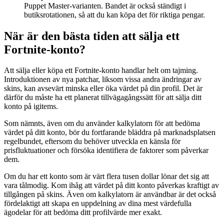
Puppet Master-varianten. Bandet är också ständigt i
butiksrotationen, så att du kan köpa det för riktiga pengar.
När är den bästa tiden att sälja ett
Fortnite-konto?
Att sälja eller köpa ett Fortnite-konto handlar helt om tajming.
Introduktionen av nya patchar, liksom vissa andra ändringar av
skins, kan avsevärt minska eller öka värdet på din profil. Det är
därför du måste ha ett planerat tillvägagångssätt för att sälja ditt
konto på igitems.
Som nämnts, även om du använder kalkylatorn för att bedöma
värdet på ditt konto, bör du fortfarande bläddra på marknadsplatsen
regelbundet, eftersom du behöver utveckla en känsla för
prisfluktuationer och försöka identifiera de faktorer som påverkar
dem.
Om du har ett konto som är värt flera tusen dollar lönar det sig att
vara tålmodig. Kom ihåg att värdet på ditt konto påverkas kraftigt av
tillgången på skins. Även om kalkylatorn är användbar är det också
fördelaktigt att skapa en uppdelning av dina mest värdefulla
ägodelar för att bedöma ditt profilvärde mer exakt.