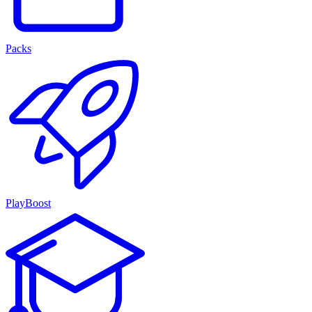
Packs
PlayBoost