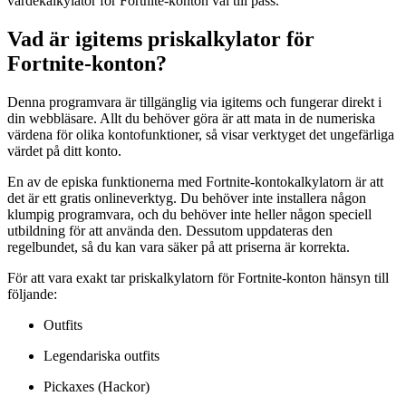
värdekalkylator för Fortnite-konton väl till pass.
Vad är igitems priskalkylator för
Fortnite-konton?
Denna programvara är tillgänglig via igitems och fungerar direkt i
din webbläsare. Allt du behöver göra är att mata in de numeriska
värdena för olika kontofunktioner, så visar verktyget det ungefärliga
värdet på ditt konto.
En av de episka funktionerna med Fortnite-kontokalkylatorn är att
det är ett gratis onlineverktyg. Du behöver inte installera någon
klumpig programvara, och du behöver inte heller någon speciell
utbildning för att använda den. Dessutom uppdateras den
regelbundet, så du kan vara säker på att priserna är korrekta.
För att vara exakt tar priskalkylatorn för Fortnite-konton hänsyn till
följande:
Outfits
Legendariska outfits
Pickaxes (Hackor)