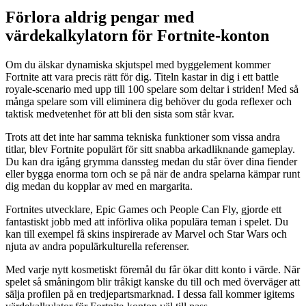
Förlora aldrig pengar med
värdekalkylatorn för Fortnite-konton
Om du älskar dynamiska skjutspel med byggelement kommer
Fortnite att vara precis rätt för dig. Titeln kastar in dig i ett battle
royale-scenario med upp till 100 spelare som deltar i striden! Med så
många spelare som vill eliminera dig behöver du goda reflexer och
taktisk medvetenhet för att bli den sista som står kvar.
Trots att det inte har samma tekniska funktioner som vissa andra
titlar, blev Fortnite populärt för sitt snabba arkadliknande gameplay.
Du kan dra igång grymma danssteg medan du står över dina fiender
eller bygga enorma torn och se på när de andra spelarna kämpar runt
dig medan du kopplar av med en margarita.
Fortnites utvecklare, Epic Games och People Can Fly, gjorde ett
fantastiskt jobb med att införliva olika populära teman i spelet. Du
kan till exempel få skins inspirerade av Marvel och Star Wars och
njuta av andra populärkulturella referenser.
Med varje nytt kosmetiskt föremål du får ökar ditt konto i värde. När
spelet så småningom blir tråkigt kanske du till och med överväger att
sälja profilen på en tredjepartsmarknad. I dessa fall kommer igitems