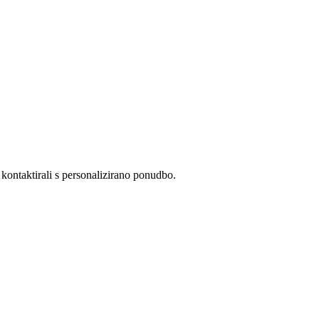
 kontaktirali s personalizirano ponudbo.