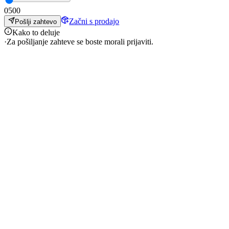
0
500
Začni s prodajo
Pošlji zahtevo
Kako to deluje
·
Za pošiljanje zahteve se boste morali prijaviti.