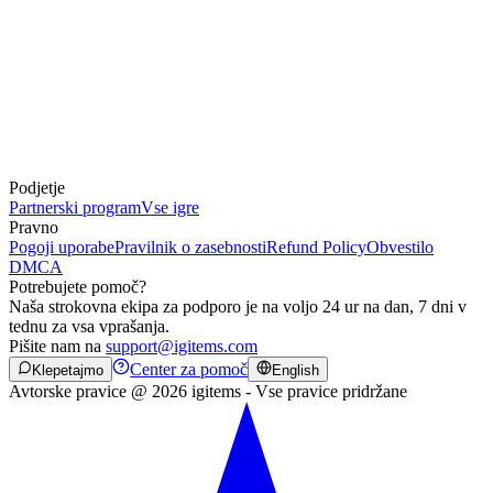
Podjetje
Partnerski program
Vse igre
Pravno
Pogoji uporabe
Pravilnik o zasebnosti
Refund Policy
Obvestilo
DMCA
Potrebujete pomoč?
Naša strokovna ekipa za podporo je na voljo 24 ur na dan, 7 dni v
tednu za vsa vprašanja.
Pišite nam na
support@igitems.com
Center za pomoč
Klepetajmo
English
Avtorske pravice @ 2026 igitems - Vse pravice pridržane