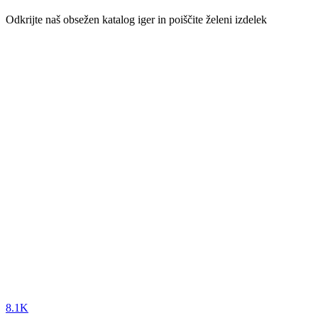
Odkrijte naš obsežen katalog iger in poiščite želeni izdelek
8.1K