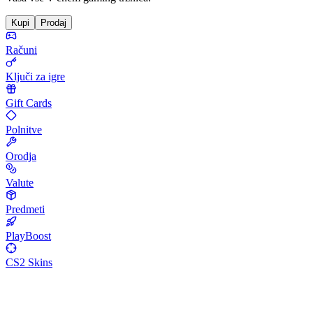
Kupi
Prodaj
Računi
Ključi za igre
Gift Cards
Polnitve
Orodja
Valute
Predmeti
PlayBoost
CS2 Skins