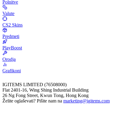
Polnitve
Valute
CS2 Skins
Predmeti
PlayBoost
Orodja
Grafikoni
IGITEMS LIMITED (76508000)
Flat 2401-16, Wing Shing Industrial Building
26 Ng Fong Street, Kwun Tong, Hong Kong
Želite oglaševati? Pišite nam na
marketing@igitems.com