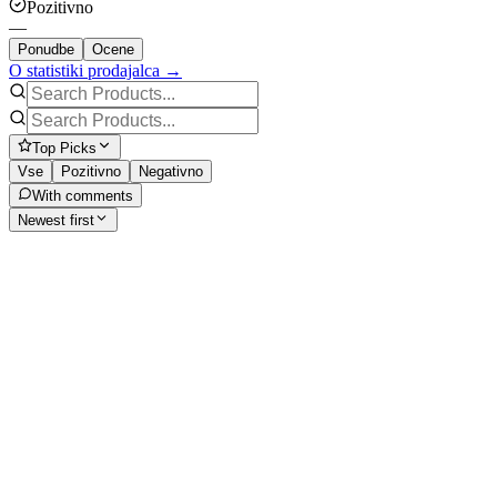
Pozitivno
—
Ponudbe
Ocene
O statistiki prodajalca →
Top Picks
Vse
Pozitivno
Negativno
With comments
Newest first