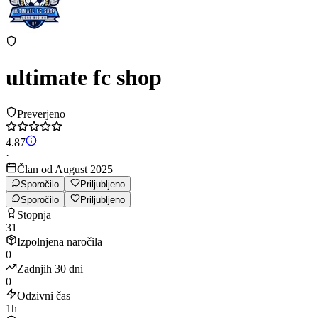
ultimate fc shop
Preverjeno
4.87
·
Član od August 2025
Sporočilo
Priljubljeno
Sporočilo
Priljubljeno
Stopnja
31
Izpolnjena naročila
0
Zadnjih 30 dni
0
Odzivni čas
1h