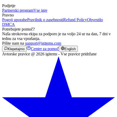
Podjetje
Partnerski program
Vse igre
Pravno
Pogoji uporabe
Pravilnik o zasebnosti
Refund Policy
Obvestilo
DMCA
Potrebujete pomoč?
Naša strokovna ekipa za podporo je na voljo 24 ur na dan, 7 dni v
tednu za vsa vprašanja.
Pišite nam na
support@igitems.com
Center za pomoč
Klepetajmo
English
Avtorske pravice @ 2026 igitems - Vse pravice pridržane