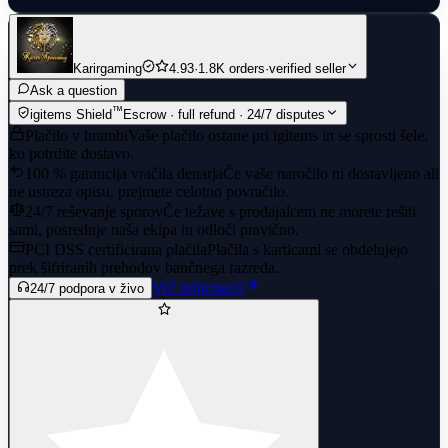
Karirgaming
4.93
·
1.8K orders
·
verified seller
Ask a question
™
igitems Shield
Escrow · full refund · 24/7 disputes
Plačilo v hrambi
Vaše plačilo ostane pri igitems in se sprosti šele,
ko potrdite dostavo.
100 % garancija vračila denarja
Če vaše naročilo ni dostavljeno ali
ne ustreza opisu, prejmete celotno povračilo.
24/7 reševanje sporov
Če težave s prodajalcem ne morete rešiti
sami, posreduje naša ekipa in odloči pravično.
PCI DSS certificirana plačila
Plačila s karticami se obdelujejo
prek šifriranih prehodov bančnega razreda.
Več informacij
24/7 podpora v živo