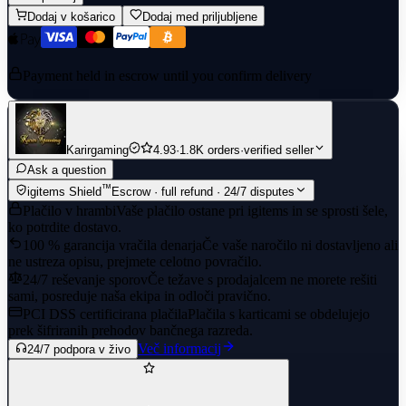
Dodaj v košarico
Dodaj med priljubljene
Payment held in escrow until you confirm delivery
Karirgaming
4.93
·
1.8K orders
·
verified seller
Ask a question
™
igitems Shield
Escrow · full refund · 24/7 disputes
Plačilo v hrambi
Vaše plačilo ostane pri igitems in se sprosti šele,
ko potrdite dostavo.
100 % garancija vračila denarja
Če vaše naročilo ni dostavljeno ali
ne ustreza opisu, prejmete celotno povračilo.
24/7 reševanje sporov
Če težave s prodajalcem ne morete rešiti
sami, posreduje naša ekipa in odloči pravično.
PCI DSS certificirana plačila
Plačila s karticami se obdelujejo
prek šifriranih prehodov bančnega razreda.
Več informacij
24/7 podpora v živo