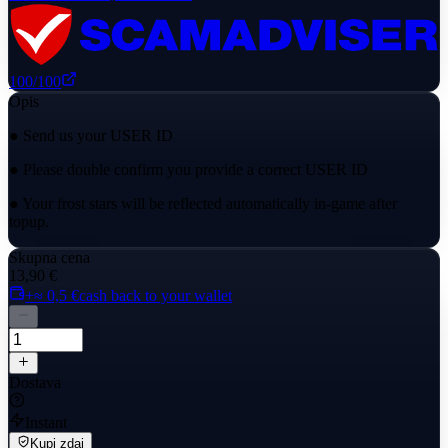
100
/100
Opis
● Send us your USER ID
● Please double confirm you provide a correct USER ID
● Your frost stars will be reflected automatically in-game after
topup.
Skupna cena
13,90 €
+≈ 0,5 €
cash back to your wallet
Dostava
Instant
Kupi zdaj