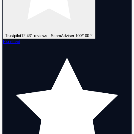
Trustpilot
12,431 reviews · ScamAdviser 100/100
Excellent