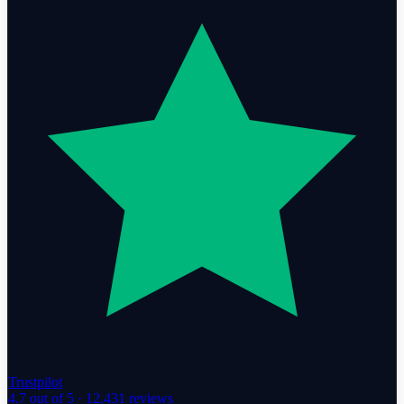
Trustpilot
4.7
out of 5 ·
12,431
reviews