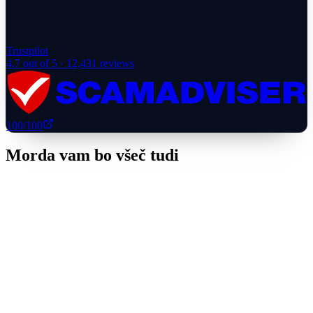
Trustpilot
4.7
out of 5 ·
12,431
reviews
100
/100
Morda vam bo všeč tudi