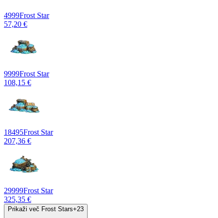
4999
Frost Star
57,20 €
9999
Frost Star
108,15 €
18495
Frost Star
207,36 €
29999
Frost Star
325,35 €
Prikaži več Frost Stars
+
23