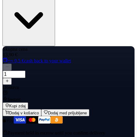
Skupna cena
13,90 €
+≈ 0,5 €
cash back to your wallet
Dostava
Instant
Kupi zdaj
Dodaj v košarico
Dodaj med priljubljene
Payment held in escrow until you confirm delivery