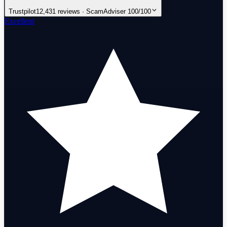
Trustpilot
12,431 reviews · ScamAdviser 100/100
Excellent