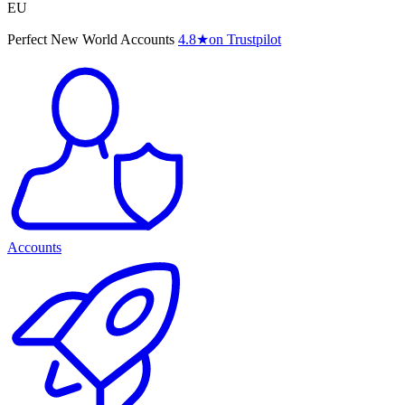
EU
Perfect New World Accounts
4.8
★
on Trustpilot
Accounts