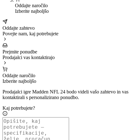
Oddajte naročilo
Izberite najboljšo
Oddajte zahtevo
Povejte nam, kaj potrebujete
Prejmite ponudbe
Prodajalci vas kontaktirajo
Oddajte naročilo
Izberite najboljšo
Prodajalci igre Madden NFL 24 bodo videli vašo zahtevo in vas
kontaktirali s personalizirano ponudbo.
Kaj potrebujete?