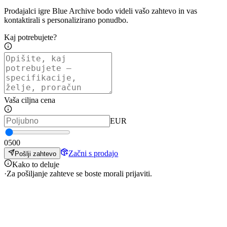
Prodajalci igre Blue Archive bodo videli vašo zahtevo in vas
kontaktirali s personalizirano ponudbo.
Kaj potrebujete?
Vaša ciljna cena
EUR
0
500
Začni s prodajo
Pošlji zahtevo
Kako to deluje
·
Za pošiljanje zahteve se boste morali prijaviti.