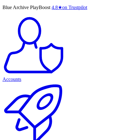
Blue Archive PlayBoost
4.8
★
on Trustpilot
Accounts