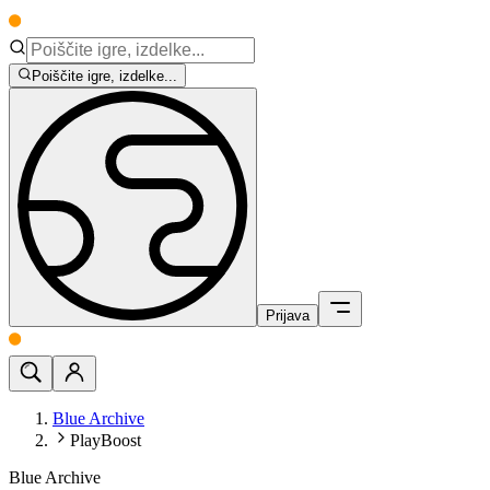
Poiščite igre, izdelke...
Prijava
Blue Archive
PlayBoost
Blue Archive