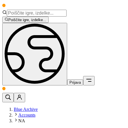
Poiščite igre, izdelke...
Prijava
Blue Archive
Accounts
NA