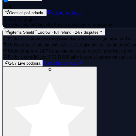
0
500
Začať predávať
Odoslať požiadavku
Ako to funguje
·
Na odoslanie požiadavky budete požiadaní o prihlásenie.
™
igitems Shield
Escrow · full refund · 24/7 disputes
Platba v úschove (escrow)
Vaša platba zostáva v igitems a uvoľní s
100% záruka vrátenia peňazí
Ak vaša objednávka nebude doručená 
Riešenie sporov 24/7
Ak sa vám nepodarí vyriešiť problém s predaj
Platby s certifikáciou PCI DSS
Platby kartou sú spracovávané cez 
Dozvedieť sa viac
24/7 Live podpora