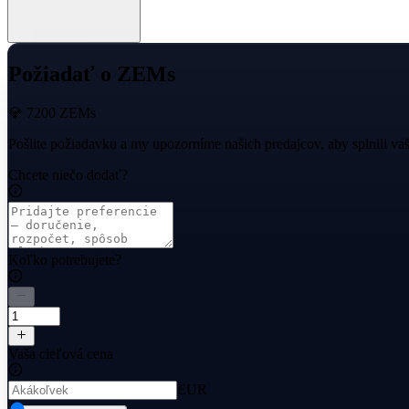
Požiadať o ZEMs
💎 7200 ZEMs
Pošlite požiadavku a my upozorníme našich predajcov, aby splnili va
Chcete niečo dodať?
Koľko potrebujete?
Vaša cieľová cena
EUR