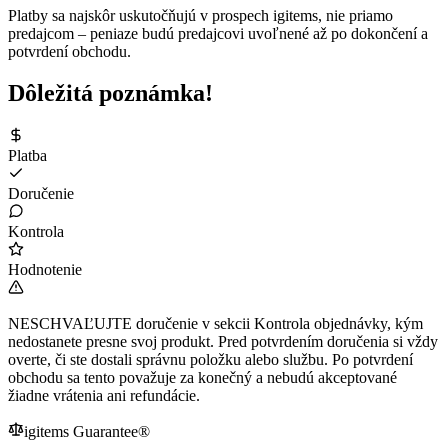
Platby sa najskôr uskutočňujú v prospech igitems, nie priamo
predajcom – peniaze budú predajcovi uvoľnené až po dokončení a
potvrdení obchodu.
Dôležitá poznámka!
Platba
Doručenie
Kontrola
Hodnotenie
NESCHVAĽUJTE doručenie v sekcii Kontrola objednávky, kým
nedostanete presne svoj produkt. Pred potvrdením doručenia si vždy
overte, či ste dostali správnu položku alebo službu. Po potvrdení
obchodu sa tento považuje za konečný a nebudú akceptované
žiadne vrátenia ani refundácie.
igitems Guarantee®