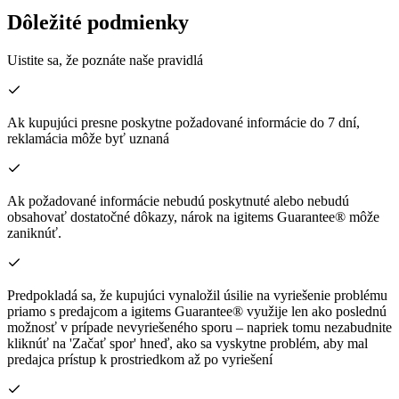
Dôležité podmienky
Uistite sa, že poznáte naše pravidlá
Ak kupujúci presne poskytne požadované informácie do 7 dní,
reklamácia môže byť uznaná
Ak požadované informácie nebudú poskytnuté alebo nebudú
obsahovať dostatočné dôkazy, nárok na igitems Guarantee® môže
zaniknúť.
Predpokladá sa, že kupujúci vynaložil úsilie na vyriešenie problému
priamo s predajcom a igitems Guarantee® využije len ako poslednú
možnosť v prípade nevyriešeného sporu – napriek tomu nezabudnite
kliknúť na 'Začať spor' hneď, ako sa vyskytne problém, aby mal
predajca prístup k prostriedkom až po vyriešení