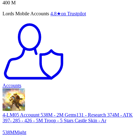
400 M
Lords Mobile Accounts
4.8
★
on Trustpilot
Accounts
4-LM05 Accouunt 538M - 2M Gems131 - Research 374M - ATK
397- 285 - 426 - 5M Troop - 5 Stars Castle Skin - Ar
538
M
Might