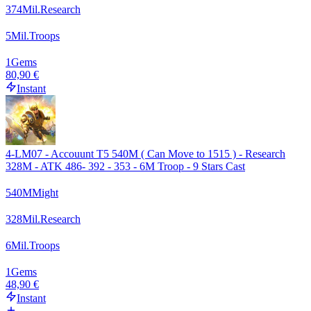
374
Mil.
Research
5
Mil.
Troops
1
Gems
80,90 €
Instant
4-LM07 - Accouunt T5 540M ( Can Move to 1515 ) - Research
328M - ATK 486- 392 - 353 - 6M Troop - 9 Stars Cast
540
M
Might
328
Mil.
Research
6
Mil.
Troops
1
Gems
48,90 €
Instant