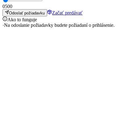
0
500
Začať predávať
Odoslať požiadavku
Ako to funguje
·
Na odoslanie požiadavky budete požiadaní o prihlásenie.