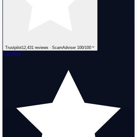
Trustpilot
12,431 reviews · ScamAdviser 100/100
Excellent