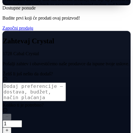
designed to get you back to exploring enchanted realms and battling
Dostupne ponude
mythical foes without any hassle.
Budite prvi koji će prodati ovaj proizvod!
Započni prodaju
Zahtevaj Crystal
1728 Cabal Crystal
Pošalji zahtev i obavestićemo naše prodavce da ispune tvoje uslove.
Želiš li još nešto da dodaš?
Koliko ti je potrebno?