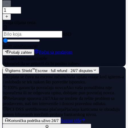
Tvoja ciljana cena
RSD
0
~20 uobičajeno
50
Počni sa prodajom
Pošalji zahtev
Kako ovo funkcioniše
·
Moraćeš da se prijaviš da bi poslao zahtev.
™
igitems Shield
Escrow · full refund · 24/7 disputes
Uplata se čuva na escrow računu
Vaša uplata ostaje kod igitems-a
i oslobađa se tek nakon što potvrdite isporuku.
100% garancija povraćaja novca
Ako vaša porudžbina nije
isporučena ili ne odgovara opisu, dobijate pun povraćaj novca.
Rešavanje sporova 24/7
Ako ne možete da rešite problem sa
prodavcem, naš tim interveniše i donosi pravednu odluku.
PCI DSS sertifikovana plaćanja
Plaćanja karticama se obrađuju
putem šifrovanih mrežnih prolaza bankarskog nivoa.
Saznaj više
Korisnička podrška uživo 24/7