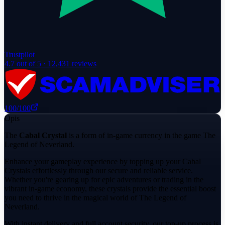
Trustpilot
4.7
out of 5 ·
12,431
reviews
100
/100
Opis
The
Cabal Crystal
is a form of in-game currency in the game The
Legend of Neverland.
Enhance your gameplay experience by topping up your Cabal
Crystals effortlessly through our secure and reliable service.
Whether you're gearing up for epic adventures or trading in the
vibrant in-game economy, these crystals provide the essential boost
you need to thrive in the magical world of The Legend of
Neverland.
With instant delivery and full account security, our top-up process is