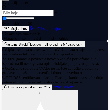
Tvoja ciljana cena
RSD
0
~20 uobičajeno
50
Počni sa prodajom
Pošalji zahtev
Kako ovo funkcioniše
·
Moraćeš da se prijaviš da bi poslao zahtev.
™
igitems Shield
Escrow · full refund · 24/7 disputes
Uplata se čuva na escrow računu
Vaša uplata ostaje kod igitems-a
i oslobađa se tek nakon što potvrdite isporuku.
100% garancija povraćaja novca
Ako vaša porudžbina nije
isporučena ili ne odgovara opisu, dobijate pun povraćaj novca.
Rešavanje sporova 24/7
Ako ne možete da rešite problem sa
prodavcem, naš tim interveniše i donosi pravednu odluku.
PCI DSS sertifikovana plaćanja
Plaćanja karticama se obrađuju
putem šifrovanih mrežnih prolaza bankarskog nivoa.
Saznaj više
Korisnička podrška uživo 24/7