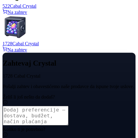
522
Cabal Crystal
Na zahtev
1728
Cabal Crystal
Na zahtev
Zahtevaj Crystal
1728 Cabal Crystal
Pošalji zahtev i obavestićemo naše prodavce da ispune tvoje uslove.
Želiš li još nešto da dodaš?
Koliko ti je potrebno?