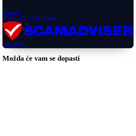
Trustpilot
4.7
out of 5 ·
12,431
reviews
100
/100
Možda će vam se dopasti