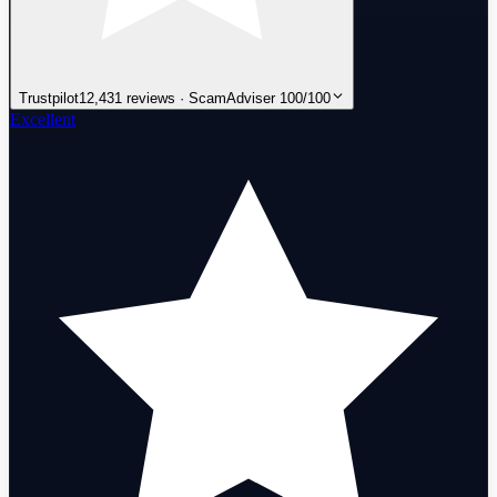
Trustpilot
12,431 reviews · ScamAdviser 100/100
Excellent