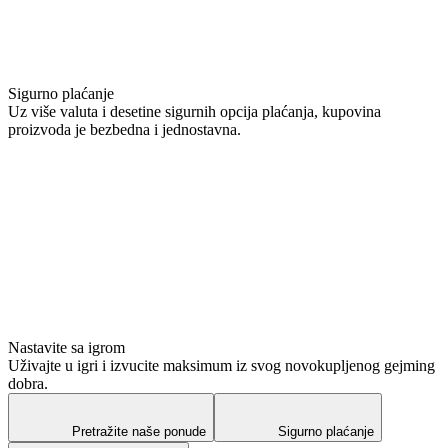
Sigurno plaćanje
Uz više valuta i desetine sigurnih opcija plaćanja, kupovina
proizvoda je bezbedna i jednostavna.
Nastavite sa igrom
Uživajte u igri i izvucite maksimum iz svog novokupljenog gejming
dobra.
Pretražite naše ponude
Sigurno plaćanje