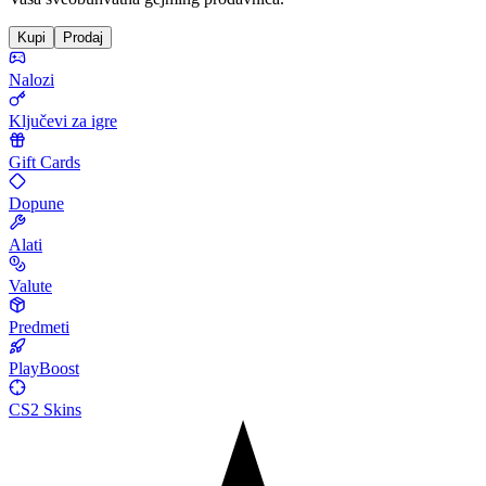
Kupi
Prodaj
Nalozi
Ključevi za igre
Gift Cards
Dopune
Alati
Valute
Predmeti
PlayBoost
CS2 Skins