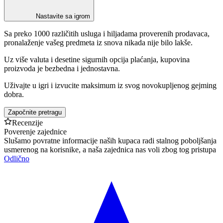
Nastavite sa igrom
Sa preko 1000 različitih usluga i hiljadama proverenih prodavaca,
pronalaženje vašeg predmeta iz snova nikada nije bilo lakše.
Uz više valuta i desetine sigurnih opcija plaćanja, kupovina
proizvoda je bezbedna i jednostavna.
Uživajte u igri i izvucite maksimum iz svog novokupljenog gejming
dobra.
Započnite pretragu
Recenzije
Poverenje zajednice
Slušamo povratne informacije naših kupaca radi stalnog poboljšanja
usmerenog na korisnike, a naša zajednica nas voli zbog tog pristupa
Odlično