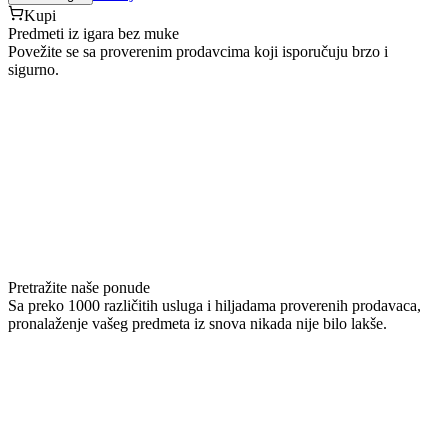
Kupi
Predmeti iz igara bez muke
Povežite se sa proverenim prodavcima koji isporučuju brzo i
sigurno.
Pretražite naše ponude
Sa preko 1000 različitih usluga i hiljadama proverenih prodavaca,
pronalaženje vašeg predmeta iz snova nikada nije bilo lakše.