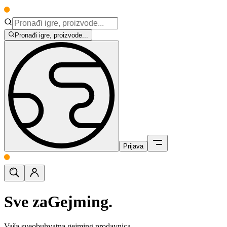
Pronađi igre, proizvode...
Prijava
Sve za
Gejming.
Vaša sveobuhvatna gejming prodavnica.