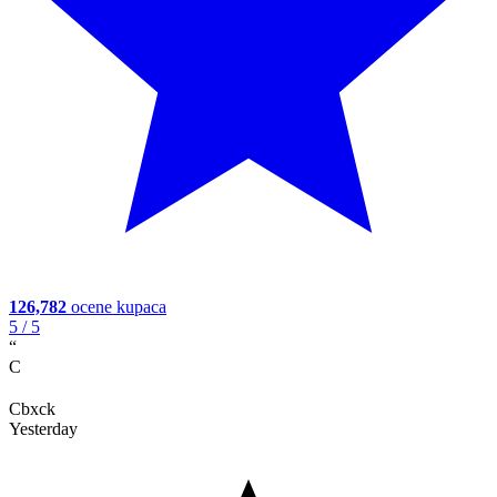
126,782
ocene kupaca
5
/ 5
“
C
Cbxck
Yesterday