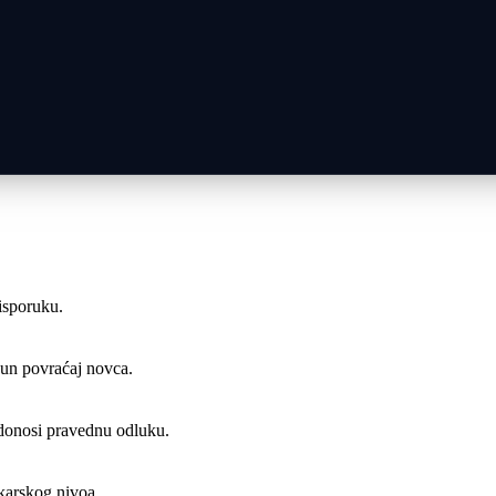
 isporuku.
pun povraćaj novca.
 donosi pravednu odluku.
karskog nivoa.