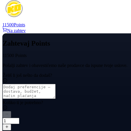
11500
Points
Na zahtev
Zahtevaj Points
11500 Points
Pošalji zahtev i obavestićemo naše prodavce da ispune tvoje uslove.
Želiš li još nešto da dodaš?
Koliko ti je potrebno?