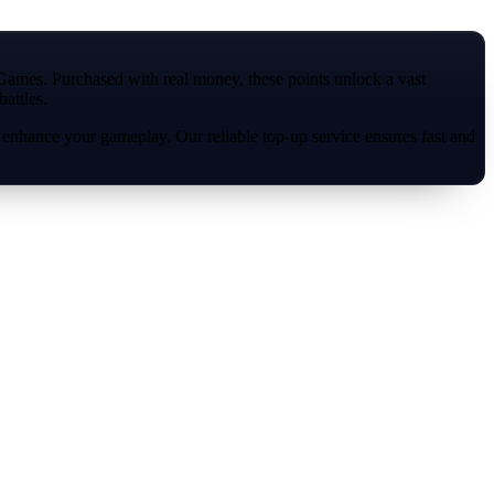
Games. Purchased with real money, these points unlock a vast
attles.
o enhance your gameplay. Our reliable top-up service ensures fast and