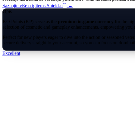
™
Saznajte više o igitems Shield-u
→
Opis
KO Points (KP) serve as the
premium in-game currency
for the hig
selection of cosmetic and gameplay enhancements, empowering you to p
Perfect for new players eager to dive into the action or seasoned vete
secure delivery straight to your account, so you can focus on dominat
Excellent