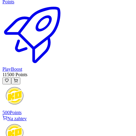
Points
PlayBoost
11500 Points
500
Points
Na zahtev