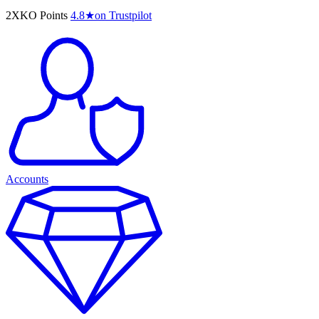
2XKO Points
4.8
★
on Trustpilot
Accounts