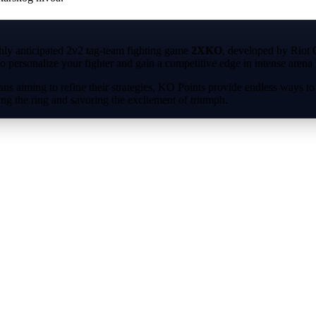
hly anticipated 2v2 tag-team fighting game
2XKO
, developed by Riot 
ersonalize your fighter and gain a competitive edge in intense arena b
rans aiming to refine their strategies, KO Points provide endless ways t
ing the ring and savoring the excitement of triumph.