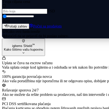
Tvoja ciljana cena
RSD
0
500
Počni sa prodajom
Pošalji zahtev
Kako ovo funkcioniše
·
Moraćeš da se prijaviš da bi poslao zahtev.
™
igitems Shield
Kako štitimo vašu kupovinu
Uplata se čuva na escrow računu
Vaša uplata ostaje kod igitems-a i oslobađa se tek nakon što potvrdite
100% garancija povraćaja novca
Ako vaša porudžbina nije isporučena ili ne odgovara opisu, dobijate 
Rešavanje sporova 24/7
Ako ne možete da rešite problem sa prodavcem, naš tim interveniše i
PCI DSS sertifikovana plaćanja
Plaćanja karticama se obrađuju putem šifrovanih mrežnih prolaza ban