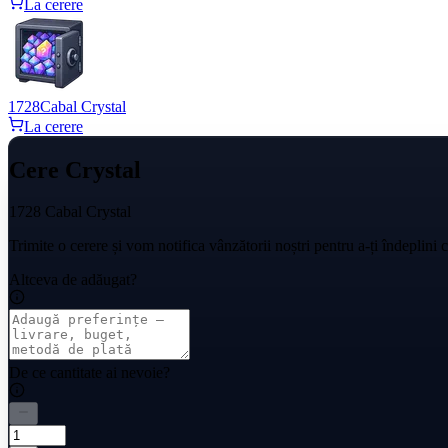
La cerere
1728
Cabal Crystal
La cerere
Cere Crystal
1728 Cabal Crystal
Trimite o cerere și vom notifica vânzătorii noștri pentru a-ți îndeplini c
Altceva de adăugat?
De ce cantitate ai nevoie?