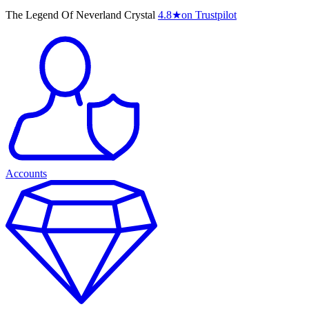
The Legend Of Neverland Crystal
4.8
★
on Trustpilot
Accounts