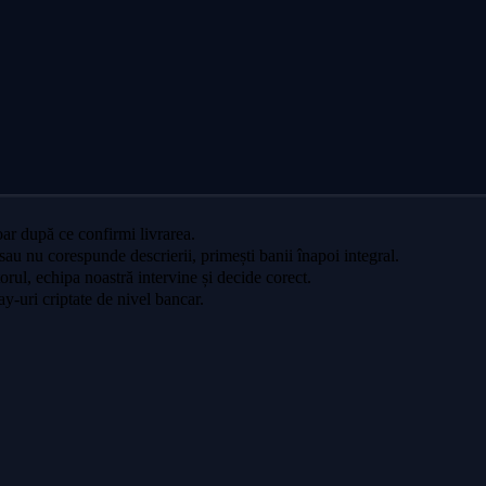
oar după ce confirmi livrarea.
au nu corespunde descrierii, primești banii înapoi integral.
ul, echipa noastră intervine și decide corect.
y-uri criptate de nivel bancar.