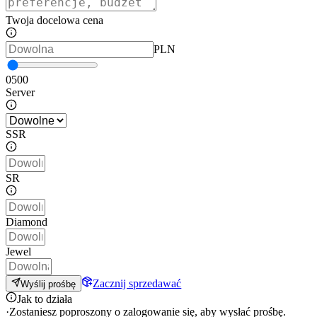
Twoja docelowa cena
PLN
0
500
Server
SSR
SR
Diamond
Jewel
Zacznij sprzedawać
Wyślij prośbę
Jak to działa
·
Zostaniesz poproszony o zalogowanie się, aby wysłać prośbę.