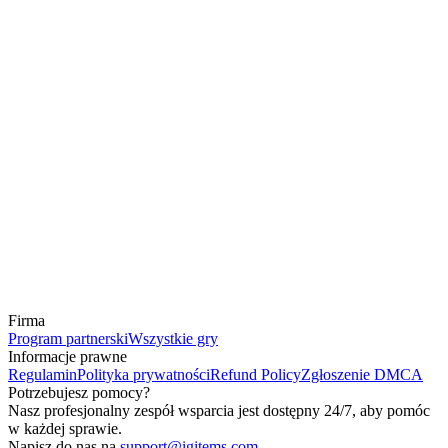
Firma
Program partnerski
Wszystkie gry
Informacje prawne
Regulamin
Polityka prywatności
Refund Policy
Zgłoszenie DMCA
Potrzebujesz pomocy?
Nasz profesjonalny zespół wsparcia jest dostępny 24/7, aby pomóc
w każdej sprawie.
Napisz do nas na
support@igitems.com