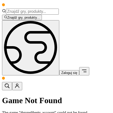
Znajdź gry, produkty...
Zaloguj się
Game Not Found
The game "throneliberty-account" could not be found.