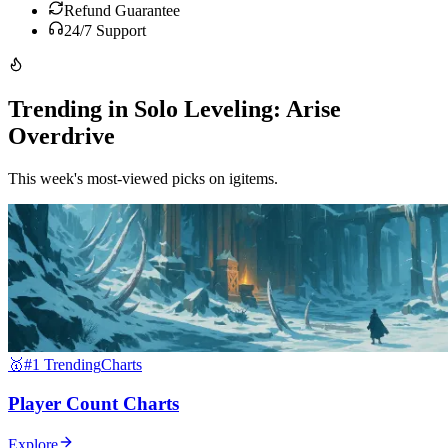
Refund Guarantee
24/7 Support
Trending in Solo Leveling: Arise
Overdrive
This week's most-viewed picks on igitems.
🥇
#1 Trending
Charts
Player Count Charts
Explore