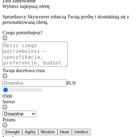
Złóż zamówienie
Wybierz najlepszą ofertę
Sprzedawcy Skyweaver zobaczą Twoją prośbę i skontaktują się z
personalizowaną ofertą.
Czego potrzebujesz?
Twoja docelowa cena
PLN
0
500
Server
Prisms
Strength
Agility
Wisdom
Heart
Intellect