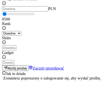
PLN
0
500
Rank
Skins
Gadget
Zacznij sprzedawać
Wyślij prośbę
Jak to działa
·
Zostaniesz poproszony o zalogowanie się, aby wysłać prośbę.