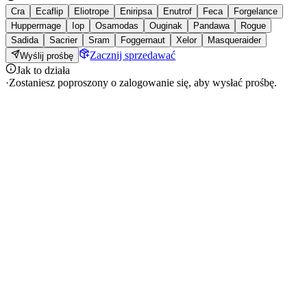
Cra
Ecaflip
Eliotrope
Eniripsa
Enutrof
Feca
Forgelance
Huppermage
Iop
Osamodas
Ouginak
Pandawa
Rogue
Sadida
Sacrier
Sram
Foggernaut
Xelor
Masqueraider
Zacznij sprzedawać
Wyślij prośbę
Jak to działa
·
Zostaniesz poproszony o zalogowanie się, aby wysłać prośbę.