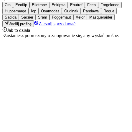
Cra
Ecaflip
Eliotrope
Eniripsa
Enutrof
Feca
Forgelance
Huppermage
Iop
Osamodas
Ouginak
Pandawa
Rogue
Sadida
Sacrier
Sram
Foggernaut
Xelor
Masqueraider
Zacznij sprzedawać
Wyślij prośbę
Jak to działa
·
Zostaniesz poproszony o zalogowanie się, aby wysłać prośbę.